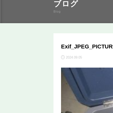
ブログ
Blog
Exif_JPEG_PICTU
2024.09.05