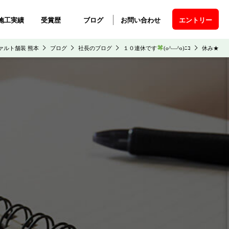
施工実績
受賞歴
ブログ
お問い合わせ
エントリー
ファルト舗装 熊本
ブログ
社長のブログ
１０連休です
(o^―^o)ﾆｺ
休み★